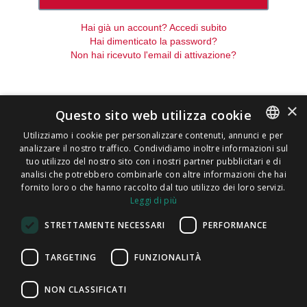
Hai già un account? Accedi subito
Hai dimenticato la password?
Non hai ricevuto l'email di attivazione?
×
Questo sito web utilizza cookie
Utilizziamo i cookie per personalizzare contenuti, annunci e per
analizzare il nostro traffico. Condividiamo inoltre informazioni sul
ENGLISH
tuo utilizzo del nostro sito con i nostri partner pubblicitari e di
ITALIAN
analisi che potrebbero combinarle con altre informazioni che hai
fornito loro o che hanno raccolto dal tuo utilizzo dei loro servizi.
CATALAN
Leggi di più
Informativa
Powered by
SPANISH
sulla
STRETTAMENTE NECESSARI
PERFORMANCE
PORTUGUESE
privacy
TARGETING
FUNZIONALITÀ
FindMyLost
|
Informativa sulla privacy Trenitalia
|
Cookie Policy
|
T&C
|
F.A.Q.
NON CLASSIFICATI