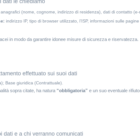
i dati le chiediamo
nagrafici (nome, cognome, indirizzo di residenza), dati di contatto (e-ma
ne:
indirizzo IP, tipo di browser utilizzato, l’ISP, informazioni sulle pagin
artacei in modo da garantire idonee misure di sicurezza e riservatezza.
tamento effettuato sui suoi dati
); Base giuridica (Contrattuale).
nalità sopra citate, ha natura
“obbligatoria”
e un suo eventuale rifiuto
oi dati e a chi verranno comunicati