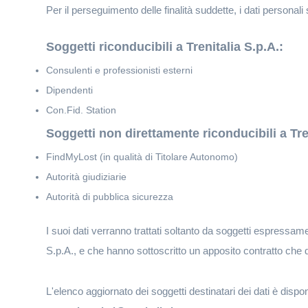
Per il perseguimento delle finalità suddette, i dati personali 
Soggetti riconducibili a Trenitalia S.p.A.:
Consulenti e professionisti esterni
Dipendenti
Con.Fid. Station
Soggetti non direttamente riconducibili a Tren
FindMyLost (in qualità di Titolare Autonomo)
Autorità giudiziarie
Autorità di pubblica sicurezza
I suoi dati verranno trattati soltanto da soggetti espressam
S.p.A., e che hanno sottoscritto un apposito contratto che dis
L'elenco aggiornato dei soggetti destinatari dei dati è disp