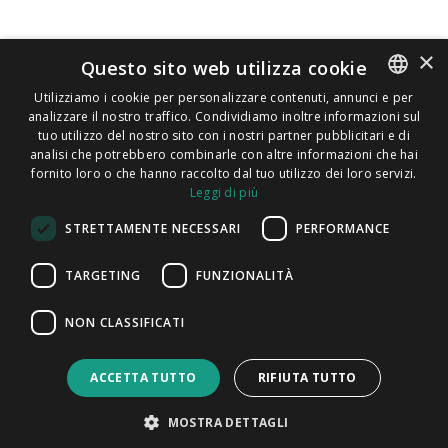
×
Questo sito web utilizza cookie
Utilizziamo i cookie per personalizzare contenuti, annunci e per
analizzare il nostro traffico. Condividiamo inoltre informazioni sul
ENGLISH
tuo utilizzo del nostro sito con i nostri partner pubblicitari e di
ITALIAN
analisi che potrebbero combinarle con altre informazioni che hai
fornito loro o che hanno raccolto dal tuo utilizzo dei loro servizi.
CATALAN
Leggi di più
Informativa
Powered by
SPANISH
sulla
STRETTAMENTE NECESSARI
PERFORMANCE
PORTUGUESE
privacy
TARGETING
FUNZIONALITÀ
FindMyLost
|
Informativa sulla privacy Trenitalia
|
Cookie Policy
|
T&C
|
F.A.Q.
NON CLASSIFICATI
ACCETTA TUTTO
RIFIUTA TUTTO
MOSTRA DETTAGLI